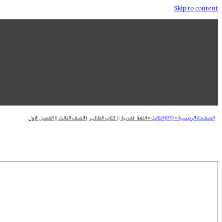
Skip to content
الصفحة الرئيسية
»
(03) الثالث
»
اللغة العربية || كتاب الطالب || الصف الثالث || الفصل الاول