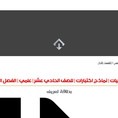
مي || الفصل الاول
ات || نماذج اختبارات || للصف الحادي عشر || علمي || الفصل ا
بطاقة تعريف