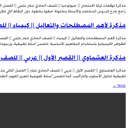
مذكرة توقعات ليلة الامتحان || جيولوجيا || للصف الحادي عشر علمي || الفصل الثا
راجع شرح الدروس المختصر والأسئلة محلولة خطوة بخطوة. دوّن النقاط التي تتكرر و
مذكرة لأهم المصطلحات والتعاليل || كيمياء || ل
مذكرة لأهم المصطلحات والتعاليل || كيمياء || للصف الحادي عشر علمي || الفصل ا
الظواهر الكيميائية باستخدام المفاهيم الأساسية. تتضمن أمثلة تطبيقية، ورسوما
مذكرة العشماوي || القصير الأول || عربي || للصف 
مذكرة العشماوي || القصير الأول || عربي || للصف الحادي عشر || الفصل الثاني م
تطبيقية تتناول الأسلوب والتراكيب. كما تتضمن أسئلة تقويمية لتعزيز الفهم، النقد
←
Next