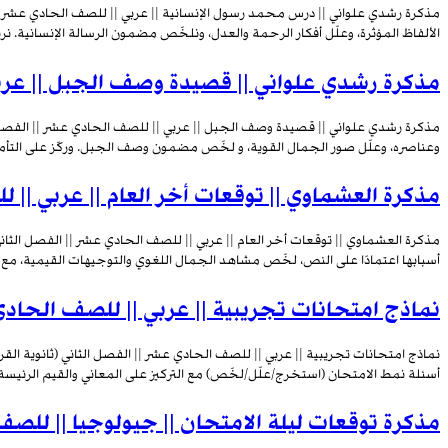
مذكرة رشدي علواني || درس محمد رسول الإنسانية || عربي || للصف الحادي عشر ||
الألفاظ المؤثرة، وعلّل أفكار الرحمة والعدل، ونلخّص مضمون الرسالة الإنسانية. نربط
مذكرة رشدي علواني || قصيدة وصف الجبل || عربي
مذكرة رشدي علواني || قصيدة وصف الجبل || عربي || للصف الحادي عشر || الفصل 
وعناصره، وعلّل صور الجمال القوية، و لخّص مضمون وصف الجبل. وركّز على التأمل و
مذكرة العشماوي || توقعات أخر العام || عربي || 
مذكرة العشماوي || توقعات أخر العام || عربي || للصف الحادي عشر || الفصل الثاني
أسبابها اعتمادًا على النص، لخّص مشاهد الجمال اللغوي والتوجيهات القيمية، مع ال
نماذج امتحانات تجريبية || عربي || للصف الحادي 
نماذج امتحانات تجريبية || عربي || للصف الحادي عشر || الفصل الثاني (ثانوية الق
أسئلة نمط الامتحان (استخرج/علّل/لخّص) مع التركيز على المعاني والقيم الرئيسة. وا
مذكرة توقعات ليلة الامتحان || جيولوجيا || للص