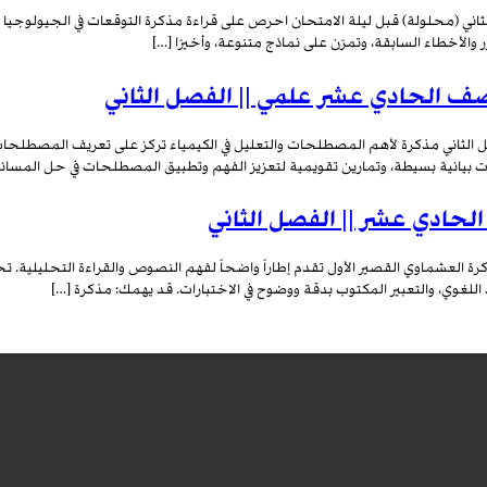
ني (محلولة) قبل ليلة الامتحان احرص على قراءة مذكرة التوقعات في الجيولوجيا للصف
الأخطاء السابقة، وتمرّن على نماذج متنوعة، وأخيرًا […]
لصف الحادي عشر علمي || الفصل الثاني
لثاني مذكرة لأهم المصطلحات والتعليل في الكيمياء تركز على تعريف المصطلحات ال
ت بيانية بسيطة، وتمارين تقويمية لتعزيز الفهم وتطبيق المصطلحات في حل المسائل
الحادي عشر || الفصل الثاني
ذكرة العشماوي القصير الأول تقدم إطاراً واضحاً لفهم النصوص والقراءة التحليلية
 اللغوي، والتعبير المكتوب بدقة ووضوح في الاختبارات. قد يهمك: مذكرة […]