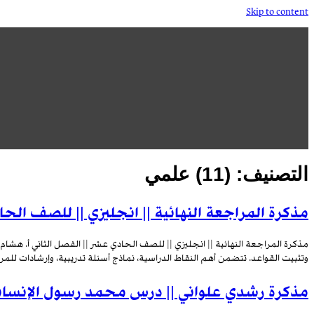
Skip to content
التصنيف:
(11) علمي
مذكرة المراجعة النهائية || انجليزي || للصف الح
مذكرة المراجعة النهائية || انجليزي || للصف الحادي عشر || الفصل الثاني أ. هشام
وتثبيت القواعد. تتضمن أهم النقاط الدراسية، نماذج أسئلة تدريبية، وإرشادات لل
مذكرة رشدي علواني || درس محمد رسول الإنسانية