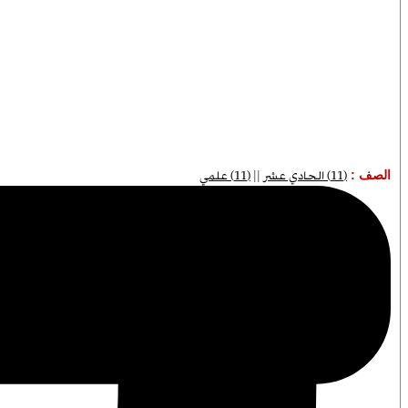
الصف :
(11) الحادي عشر
||
(11) علمي