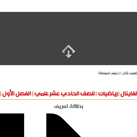
فصل الأول || ا. نصار (محلولة)
اينال ||رياضيات || للصف الحادي عشر علمي || الفصل الأول || 
بطاقة تعريف