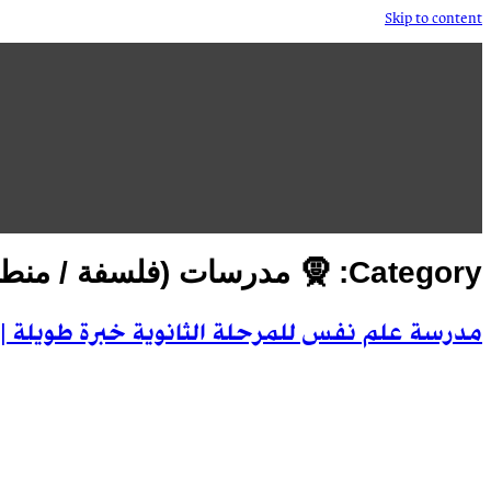
Skip to content
Category:
🧕 مدرسات (فلسفة / منط
مدرسة علم نفس للمرحلة الثانوية خبرة طويلة || ☎️ 4499