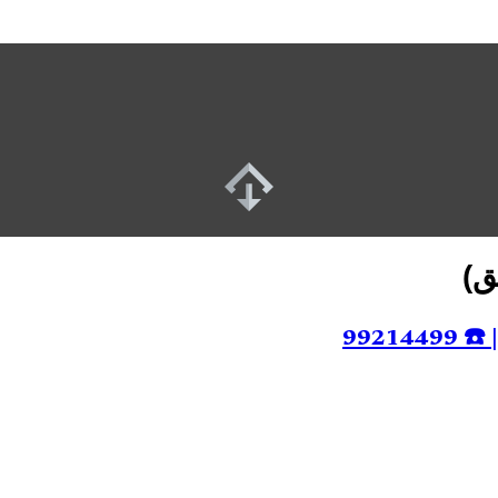
ق)
9921