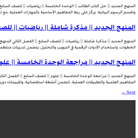
المنهج الجديد || حل كتاب الطالب || الوحدة الخامسة || رياضيات || للصف السابع
وتفسير الرسوم البيانية. يركّز على ربط المفاهيم الأساسية بالمهارات العملية، مع 
المنهج الجديد || مذكرة شاملة || رياضيات || للصف
المنهج الجديد || مذكرة شاملة || رياضيات || للصف السابع || الفصل الثاني المنه
الخطوات، واستخدام الأدوات الرقمية في التبويب والتحليل. يتضمن تدريبات منتظمة، 
المنهج الجديد || مراجعة الوحدة الخامسة || علوم
المنهج الجديد || مراجعة الوحدة الخامسة || علوم || للصف السابع || الفصل الثان
المفاهيم العلمية والتطبيقات العملية. تتضمن أنشطة استقصائية، وتقييمات دورية،
←
Next