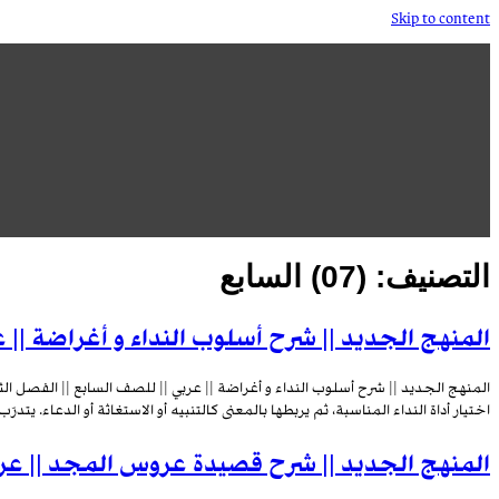
Skip to content
التصنيف:
(07) السابع
المنهج الجديد || شرح أسلوب النداء و أغراضة || ع
المنهج الجديد || شرح أسلوب النداء و أغراضة || عربي || للصف السابع || الفصل ا
اختيار أداة النداء المناسبة، ثم يربطها بالمعنى كالتنبيه أو الاستغاثة أو الدعاء. يتدرّ
المنهج الجديد || شرح قصيدة عروس المجد || عربي