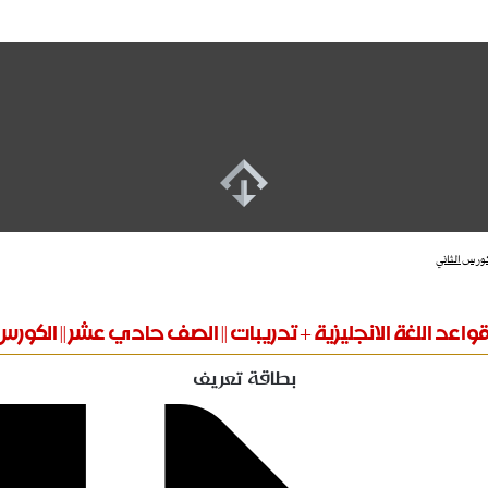
ورس الثاني
عد اللغة الانجليزية + تدريبات || الصف حادي عشر || الكورس
بطاقة تعريف