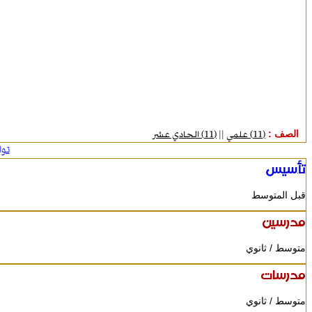
الصف :
(11) علمي
||
(11) الحادي عشر
تو
تأسيس
قبل المتوسط
مدرسين
متوسط / ثانوي
مدرسات
متوسط / ثانوي