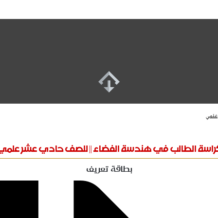
 علمي
راسة الطالب في هندسة الفضاء || للصف حادي عشر علمي
بطاقة تعريف