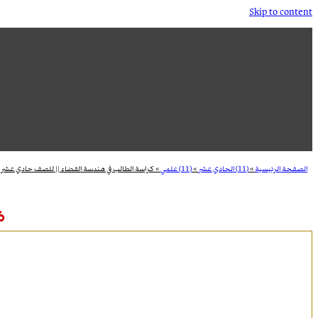
Skip to content
الصفحة الرئيسية
»
(11) الحادي عشر
»
(11) علمي
»
كراسة الطالب في هندسة الفضاء || للصف حادي عشر
ك