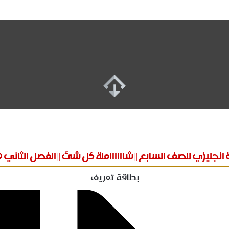
نجليزي للصف السابع || شااااااملة كل شئ || الفصل الثاني 2020
بطاقة تعريف