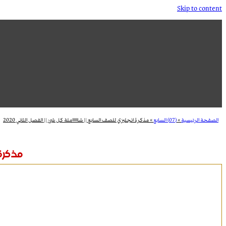
Skip to content
الصفحة الرئيسية
»
(07) السابع
»
مذكرة انجليزي للصف السابع || شااااااملة كل شئ || الفصل الثاني 2020
مذكرة ا