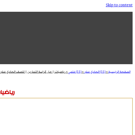
Skip to content
الصفحة الرئيسية
»
(11) الحادي عشر
»
(11) علمي
»
رياضيات || حل كراسة التمارين || للصف الحادي عشر 
رياضيات