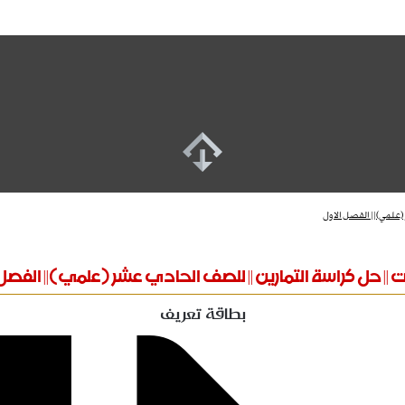
(علمي)|| الفصل الاول
 || حل كراسة التمارين || للصف الحادي عشر (علمي)|| الفصل
بطاقة تعريف