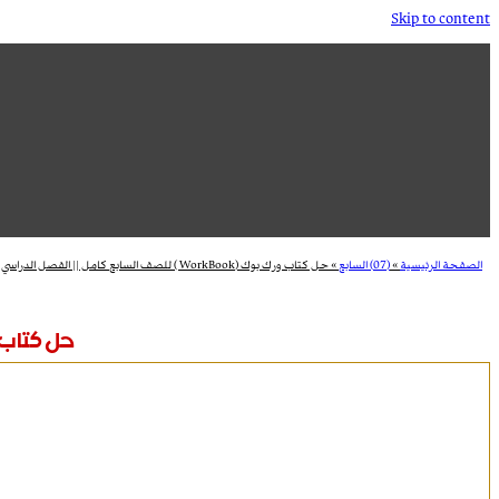
Skip to content
الصفحة الرئيسية
»
(07) السابع
»
حل كتاب ورك بوك (WorkBook ) للصف السابع كامل || الفصل الدراسي الأول
حل كتاب ورك بوك (WorkBook ) ل