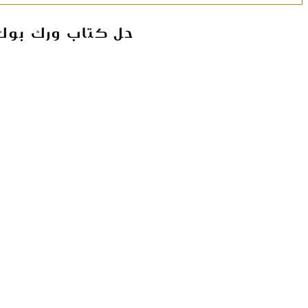
حل كتاب ورك بوك (WorkBook ) للصف السابع كامل || الفصل الدراس