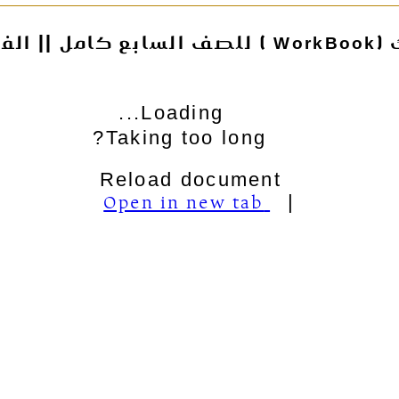
ي الأول
Loading...
Taking too long?
Reload document
Open in new tab
|