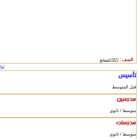
الصف :
(07) السابع
تو
تأسيس
قبل المتوسط
مدرسين
متوسط / ثانوي
مدرسات
متوسط / ثانوي