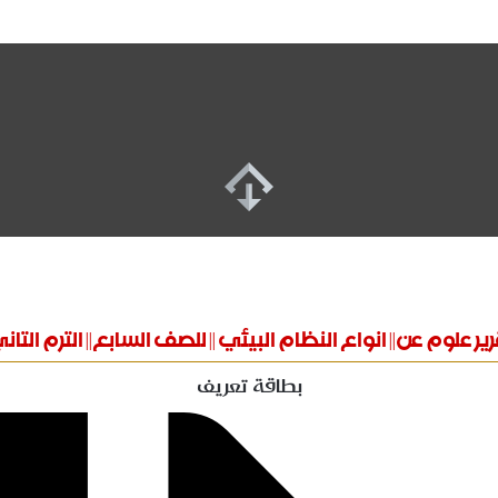
رير علوم عن|| انواع النظام البيئي || للصف السابع|| الترم التان
بطاقة تعريف