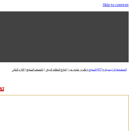
Skip to content
الصفحة الرئيسية
»
(07) السابع
»
تقرير علوم عن|| انواع النظام البيئي || للصف السابع|| الترم التاني
تق