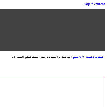
Skip to content
الصفحة الرئيسية
»
(07) السابع
»
لغة انجليزية || مذكرة مراجعة || للصف السابع || الفصل الاول