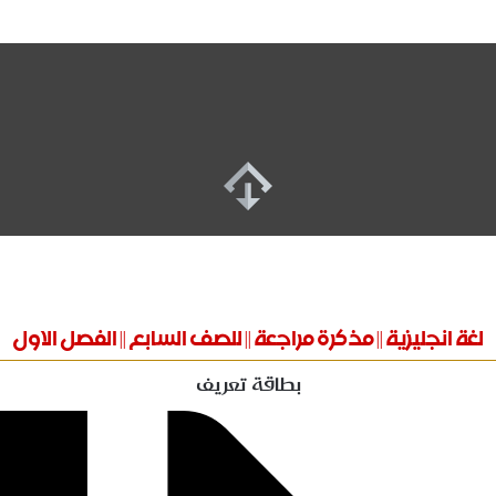
لغة انجليزية || مذكرة مراجعة || للصف السابع || الفصل الاول
بطاقة تعريف