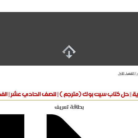
|| الفصل الاول
زية || حل كتاب سيت بوك (مترجم ) || للصف الحادي عشر || الف
بطاقة تعريف