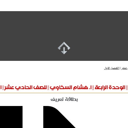
 عشر || الفصل الاول
 || الوحدة الرابعة || ا. هشام السخاوي || للصف الحادي عشر || 
بطاقة تعريف