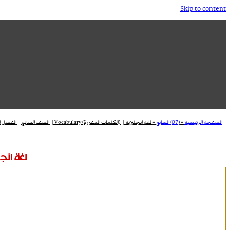
Skip to content
الصفحة الرئيسية
»
(07) السابع
»
لغة انجليزية || (الكلمات المقررة) Vocabulary || الصف السابع || الفصل الاول
لغة انجليزية || (