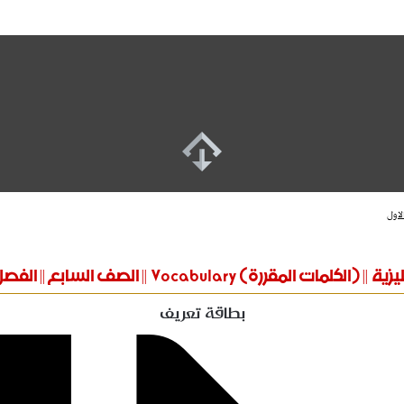
الكلمات المقررة) Vocabulary || الصف السابع || الفصل الاول
بطاقة تعريف