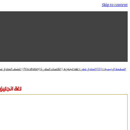
Skip to content
الصفحة الرئيسية
»
(11) الحادي عشر
»
لغة انجليزية || الكلمات المقررة (Vocabulary) || للصف الحادي عشر || الفصل الاول
لغة انجليزية || الكلمات ال