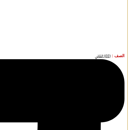
الصف :
(02) الثاني