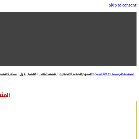
Skip to content
الصفحة الرئيسية
»
(08) الثامن
»
المنهج الجديد || انجليزي || للصف الثامن || الفصل الأول || مذكرة الفلتة
المنه