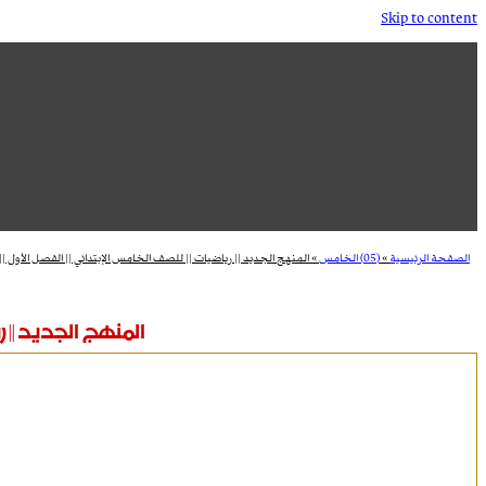
Skip to content
الصفحة الرئيسية
»
(05) الخامس
»
المنهج الجديد || رياضيات || للصف الخامس الإبتدائي || الفصل الأول ||
المنهج الجديد || ر