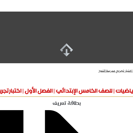
 اختبار تجريبي مدرسة التميز
ياضيات || للصف الخامس الإبتدائي || الفصل الأول || اختبار تج
بطاقة تعريف