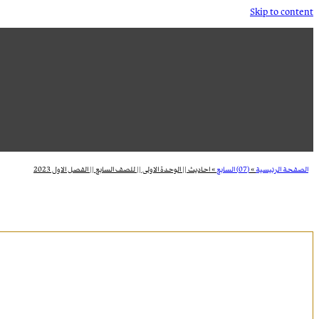
Skip to content
الصفحة الرئيسية
»
(07) السابع
»
احاديث || الوحدة الاولى || للصف السابع || الفصل الاول 2023
ا