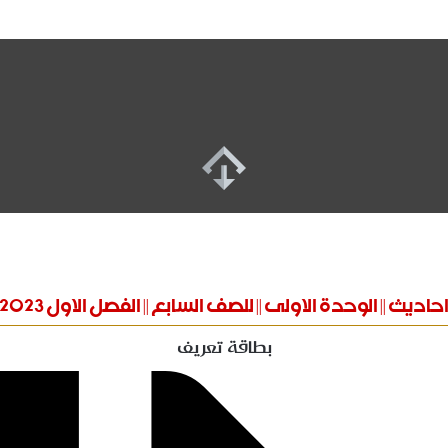
حاديث || الوحدة الاولى || للصف السابع || الفصل الاول 2023
بطاقة تعريف