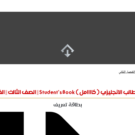
 كاااامل ) Student's Book || الصف الثالث || الفصل الثاني
بطاقة تعريف