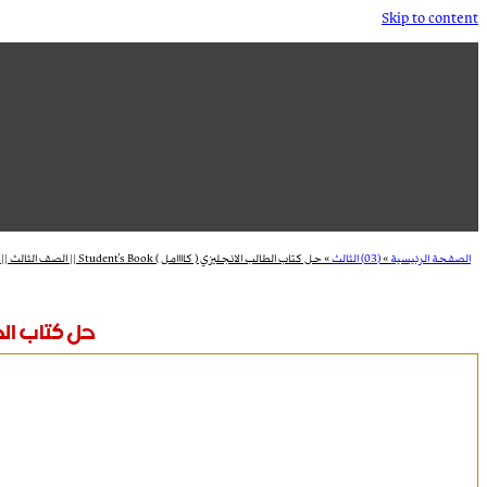
Skip to content
الصفحة الرئيسية
»
(03) الثالث
»
حل كتاب الطالب الانجليزي ( كاااامل ) Student’s Book || الصف الثالث || الفصل الثاني
حل كتاب الطالب الانجليزي (