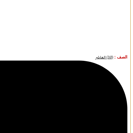
الصف :
(10) العاشر