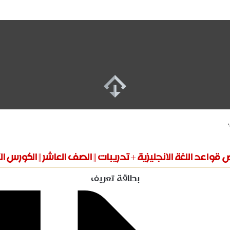
واعد اللغة الانجليزية + تدريبات || الصف العاشر || الكورس ا
بطاقة تعريف