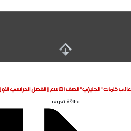
اني كلمات "انجليزي" الصف التاسع || الفصل الدراسي الاو
بطاقة تعريف