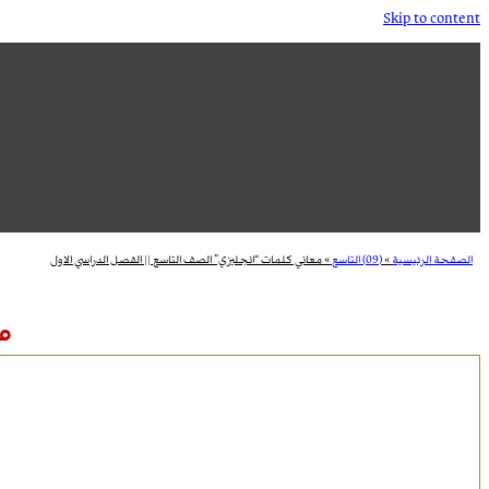
Skip to content
الصفحة الرئيسية
»
(09) التاسع
»
معاني كلمات “انجليزي” الصف التاسع || الفصل الدراسي الاول
مع