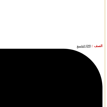
الصف :
(09) التاسع