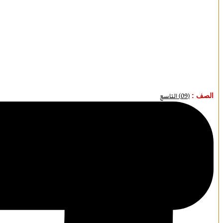
الصف :
(09) التاسع