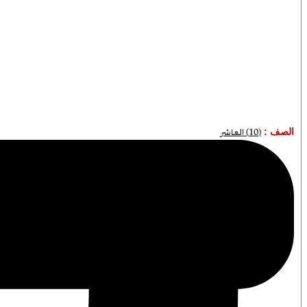
الصف :
(10) العاشر