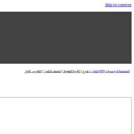
Skip to content
الصفحة الرئيسية
»
(08) الثامن
»
شرح || الثروة اللغوية || للصف الثامن || الكورس الاول