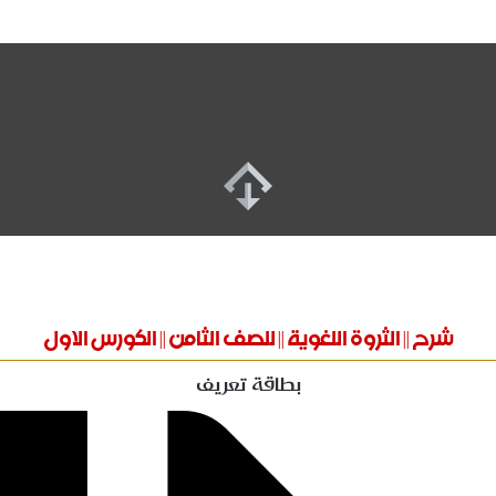
شرح || الثروة اللغوية || للصف الثامن || الكورس الاول
بطاقة تعريف