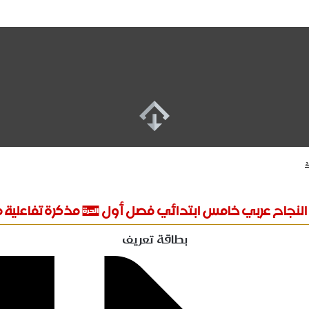
ة
النجاح عربي خامس ابتدائي فصل أول # مذكرة تفاعلية م
بطاقة تعريف