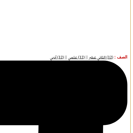
الصف :
(12) الثاني عشر
||
(12) علمي
||
(12) أدبي