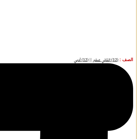
الصف :
(12) الثاني عشر
||
(12) أدبي