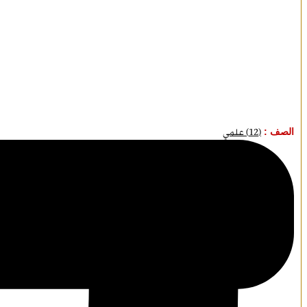
الصف :
(12) علمي