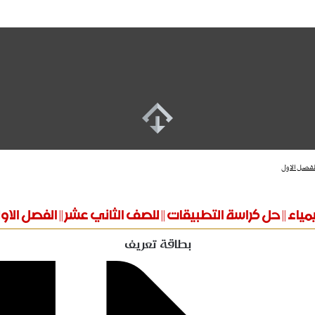
لفصل الاول
مياء || حل كراسة التطبيقات || للصف الثاني عشر || الفصل الاو
بطاقة تعريف