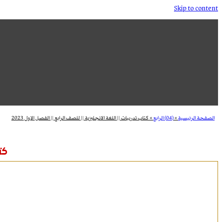
Skip to content
الصفحة الرئيسية
»
(04) الرابع
»
كتاب تدريبات || اللغة الانجليزية || للصف الرابع || الفصل الاول 2023
كتا