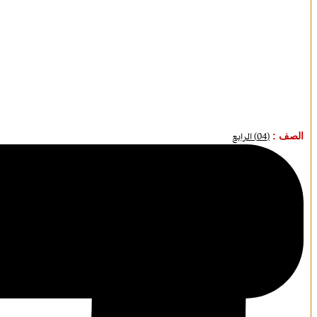
الصف :
(04) الرابع