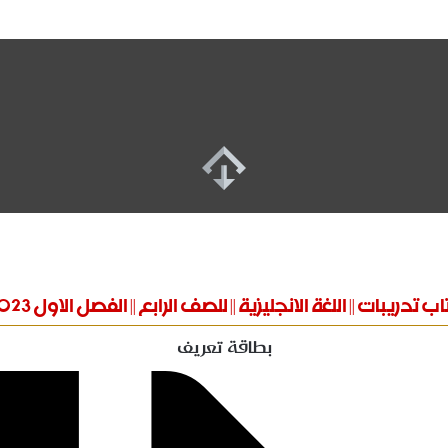
ب تدريبات || اللغة الانجليزية || للصف الرابع || الفصل الاول 2023
بطاقة تعريف