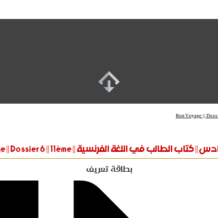
اب الطالب في اللغة الفرنسية || Bon Voyage || Dossier 6 || 11ème
بطاقة تعريف