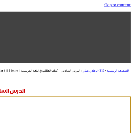
Skip to content
الصفحة الرئيسية
»
(11) الحادي عشر
»
الدرس السادس || كتاب الطالب في اللغة الفرنسية || Bon Voyage || Dossier 6 || 11ème
الدرس السادس || كت