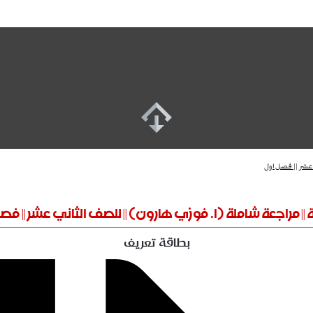
 عشر || فصل اول
|| مراجعة شاملة (ا. فوزي هارون) || للصف الثاني عشر || فص
بطاقة تعريف