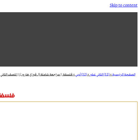
Skip to content
الصفحة الرئيسية
»
(12) الثاني عشر
»
(12) أدبي
»
فلسفة || مراجعة شاملة (ا. فوزي هارون) || للصف الثاني
فلسفة 