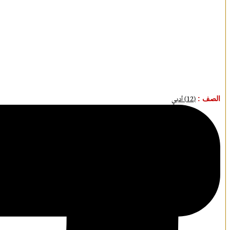
الصف :
(12) أدبي