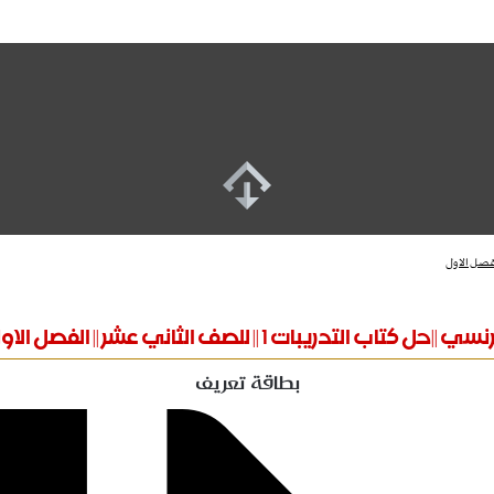
ي ||حل كتاب التدريبات 1 || للصف الثاني عشر || الفصل الاول
بطاقة تعريف