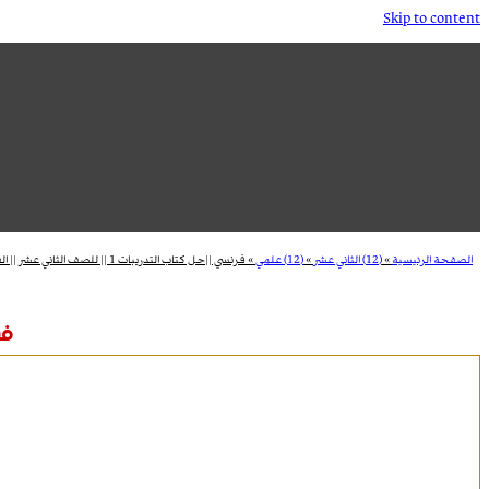
Skip to content
الصفحة الرئيسية
»
(12) الثاني عشر
»
(12) علمي
»
فرنسي ||حل كتاب التدريبات 1 || للصف الثاني عشر || الفصل الاول
فرنس