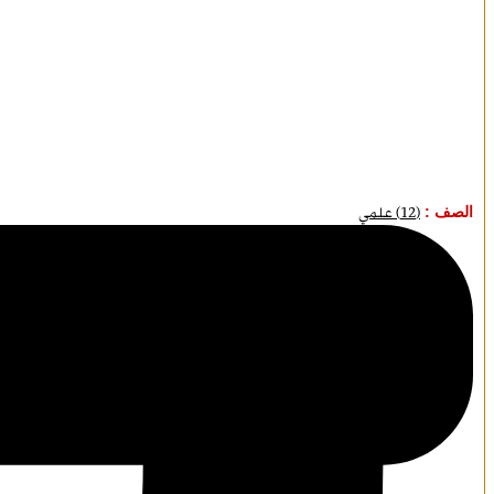
الصف :
(12) علمي