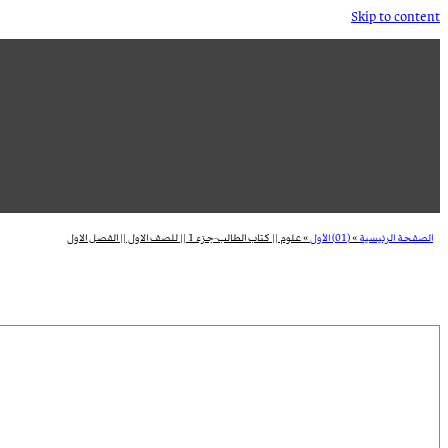
Skip to content
الصفحة الرئيسية
»
(01) الأول
»
علوم || كتاب الطالب-جزء 1 || للصف الاول || الفصل الاول