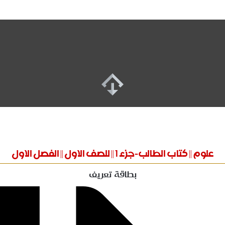
علوم || كتاب الطالب-جزء 1 || للصف الاول || الفصل الاول
بطاقة تعريف