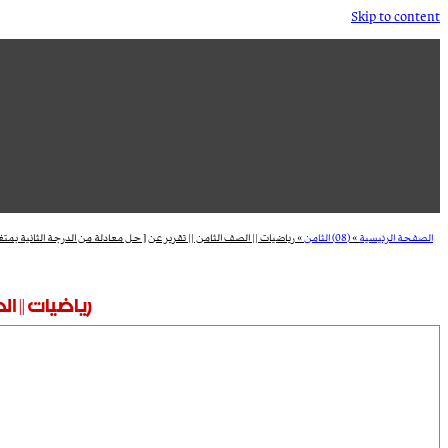
Skip to content
الصفحة الرئيسية
»
(08) الثامن
»
رياضيات || الصف الثامن || تقرير عن [ حل معادلة من الدرجة الثانية بمتغ
رياضيات || ال