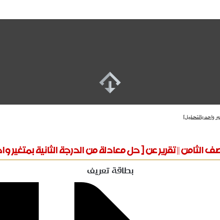
ير واحد بالتحليل]
صف الثامن || تقرير عن [ حل معادلة من الدرجة الثانية بمتغير وا
بطاقة تعريف