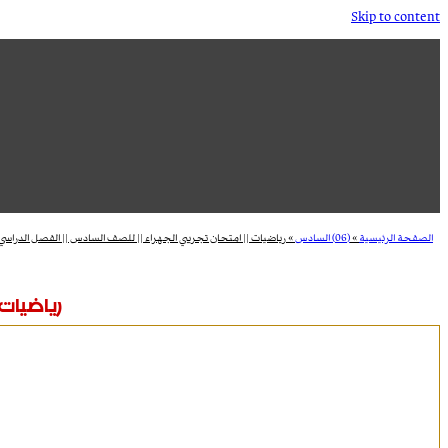
Skip to content
الصفحة الرئيسية
»
(06) السادس
»
رياضيات || امتحان تجريبي الجهراء || للصف السادس || الفصل الدراسي ا
رياضيات 