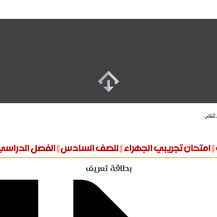
لثاني
|| امتحان تجريبي الجهراء || للصف السادس || الفصل الدراسي
بطاقة تعريف