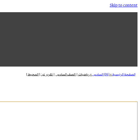
Skip to content
الصفحة الرئيسية
»
(06) السادس
»
رياضيات || الصف السادس || تقرير عن [ المحيط ]