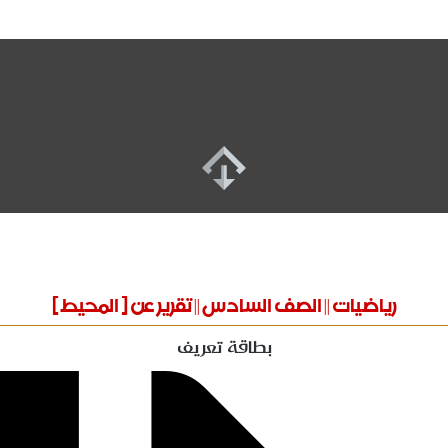
رياضيات || الصف السادس || تقرير عن [ المحيط ]
بطاقة تعريف