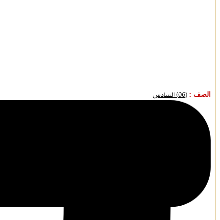
الصف :
(06) السادس