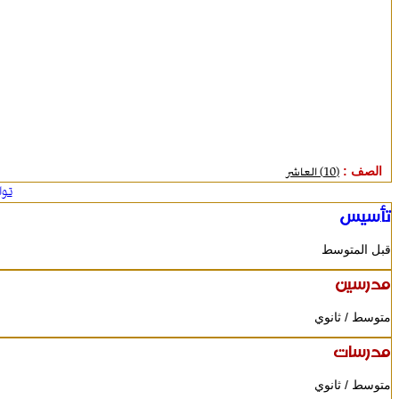
الصف :
(10) العاشر
تو
تأسيس
قبل المتوسط
مدرسين
متوسط / ثانوي
مدرسات
متوسط / ثانوي