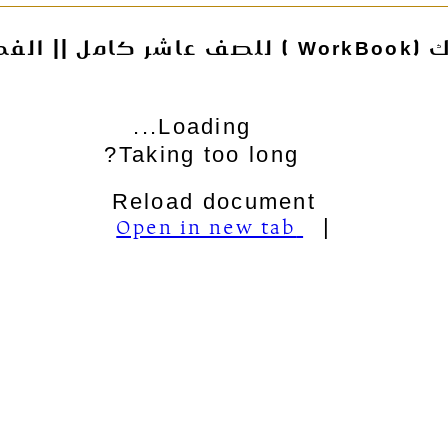
راسي الأول
Loading...
Taking too long?
Reload document
Open in new tab
|