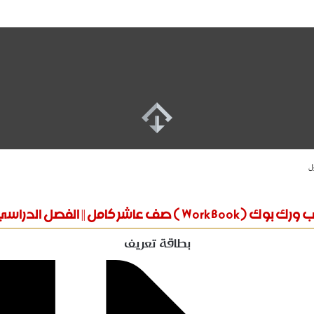
Wor ) صف عاشر كامل || الفصل الدراسي الأول
بطاقة تعريف