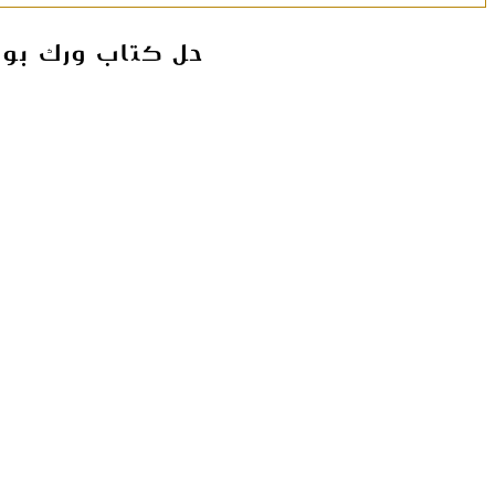
حل كتاب ورك بوك (WorkBook ) للصف عاشر كامل || الفصل الد