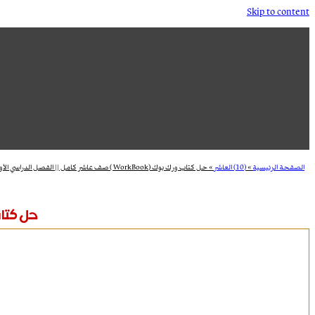
Skip to content
الصفحة الرئيسية
»
(10) العاشر
»
حل كتاب ورك بوك (WorkBook ) صف عاشر كامل || الفصل الدراسي الأول
حل كتاب ورك بوك (kBook