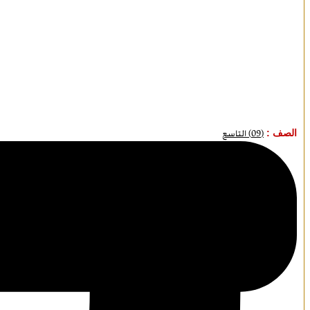
الصف :
(09) التاسع