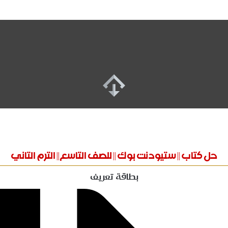
حل كتاب || ستيودنت بوك || للصف التاسع|| الترم التاني
بطاقة تعريف