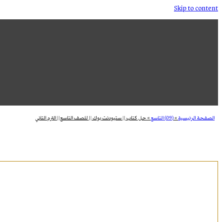
Skip to content
الصفحة الرئيسية
»
(09) التاسع
»
حل كتاب || ستيودنت بوك || للصف التاسع|| الترم التاني