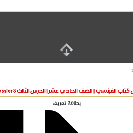
كتاب الفرنسي || الصف الحادي عشر || الدرس الثالث Dossier 3
بطاقة تعريف