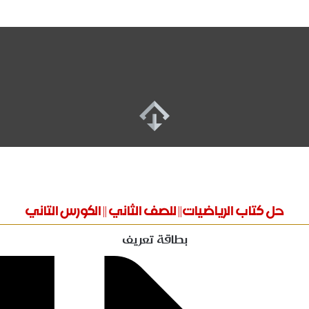
حل كتاب الرياضيات|| للصف الثاني || الكورس التاني
بطاقة تعريف