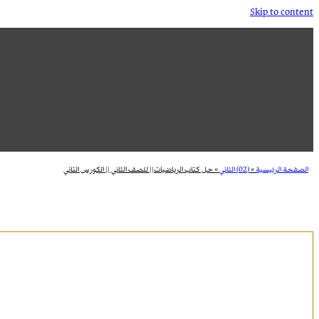
Skip to content
الصفحة الرئيسية
»
(02) الثاني
»
حل كتاب الرياضيات|| للصف الثاني || الكورس التاني