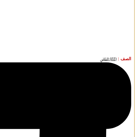
الصف :
(02) الثاني