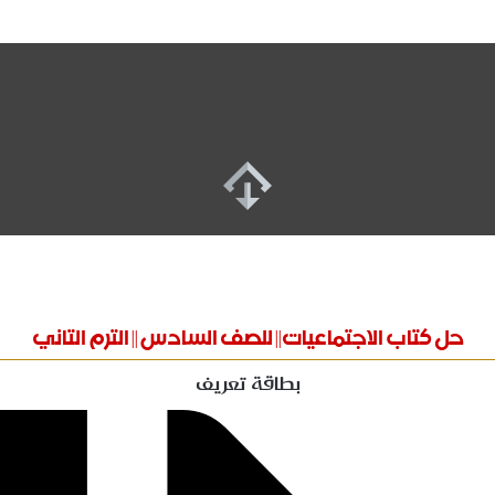
حل كتاب الاجتماعيات|| للصف السادس || الترم التاني
بطاقة تعريف