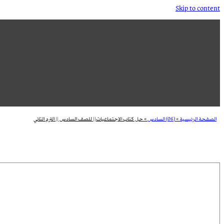
Skip to content
الصفحة الرئيسية
»
(06) السادس
»
حل كتاب الاجتماعيات|| للصف السادس || الترم التاني