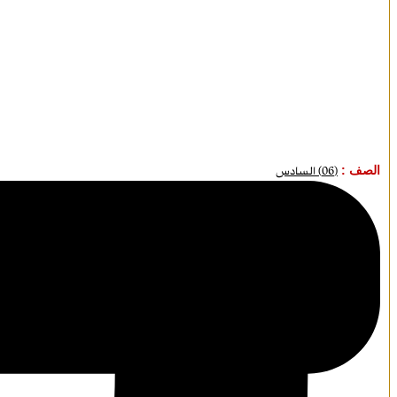
الصف :
(06) السادس