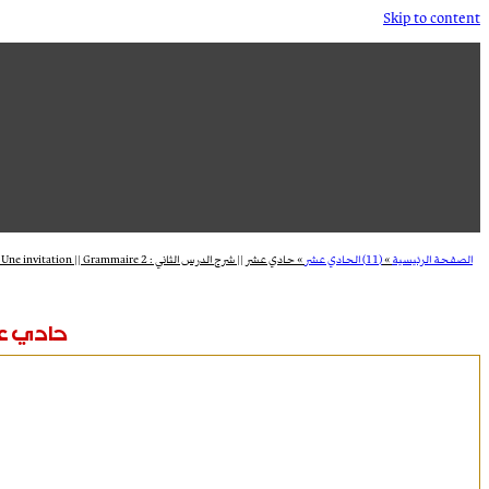
Skip to content
الصفحة الرئيسية
»
(11) الحادي عشر
»
حادي عشر || شرح الدرس الثاني : 2 Dossier (2) || Une invitation || Grammaire
حادي عشر || شرح الد