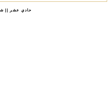
حادي عشر || شرح الدرس الثاني : 2 e