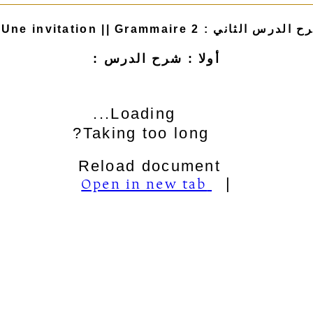
Dossier (2) || Une invitation || Grammair
أولا : شرح الدرس :
Loading...
Taking too long?
Reload document
Open in new tab
|