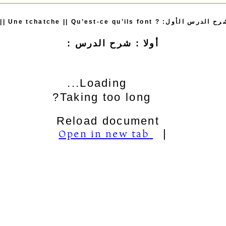
Dossier (1) || Une tchatche || Qu’est-ce qu’ils f’
أولا : شرح الدرس :
Loading...
Taking too long?
Reload document
Open in new tab
|