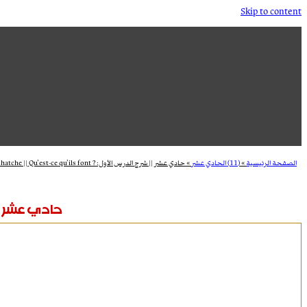
Skip to content
الصفحة الرئيسية
»
(11) الحادي عشر
»
حادي عشر || شرح الدرس الأول: ? Dossier (1) || Une tchatche || Qu’est-ce qu’ils font’
حادي عشر || شرح الدرس الأول: ? 