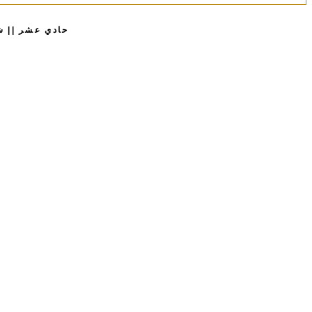
حادي عشر || شرح الدرس الأول: ? ont