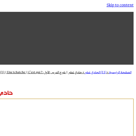
Skip to content
الصفحة الرئيسية
»
(11) الحادي عشر
»
حادي عشر || شرح الدرس الأول: ? Dossier (1) || Une tchatche || C’est qui
حادي عشر || 