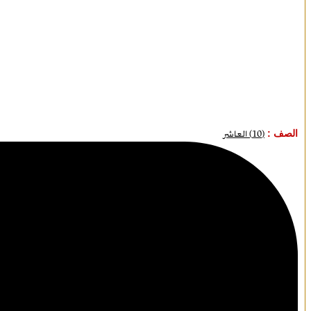
الصف :
(10) العاشر