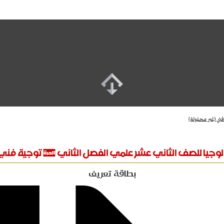
ني (غير محلولة)
لوجيا للصف الثاني عشر علمي الفصل الثاني # توجية فني 
بطاقة تعريف