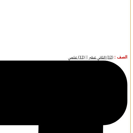
الصف :
(12) الثاني عشر
||
(12) علمي