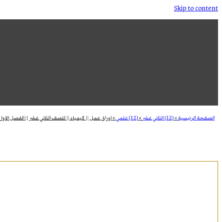
Skip to content
الصفحة الرئيسية
»
(12) الثاني عشر
»
(12) علمي
»
اوراق عمل || كيمياء || للصف الثاني عشر || الفصل الاول 023