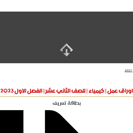
2
اوراق عمل || كيمياء || للصف الثاني عشر || الفصل الاول 2023
بطاقة تعريف