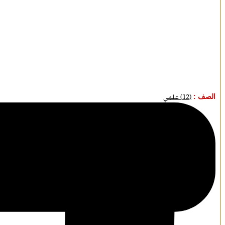
الصف :
(12) علمي